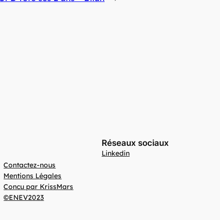
Réseaux sociaux
Linkedin
Contactez-nous
Mentions Légales
Concu par KrissMars
©ENEV2023