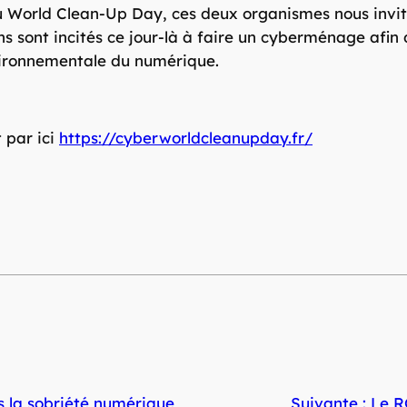
u World Clean-Up Day, ces deux organismes nous invit
ens sont incités ce jour-là à faire un cyberménage afin 
nvironnementale du numérique.
t par ici
https://cyberworldcleanupday.fr/
s la sobriété numérique
Suivante :
Le R