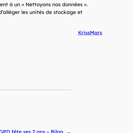
ent à un « Nettoyons nos données ».
d’alléger les unités de stockage et
KrissMars
GPD fête ses 2 ans – Bilan
→