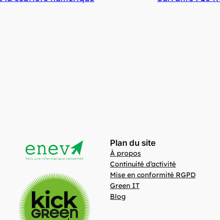
Plan du site
À propos
Continuité d’activité
Mise en conformité RGPD
Green IT
Blog